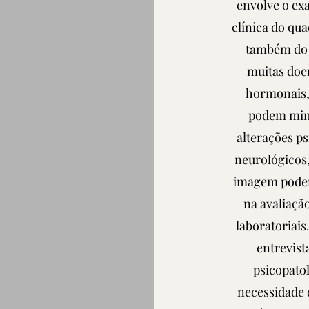
envolve o exa
clínica do qua
também do e
muitas doe
hormonais,
podem mim
alterações ps
neurológicos
imagem podem
na avaliaçã
laboratoriais
entrevista
psicopato
necessidade 