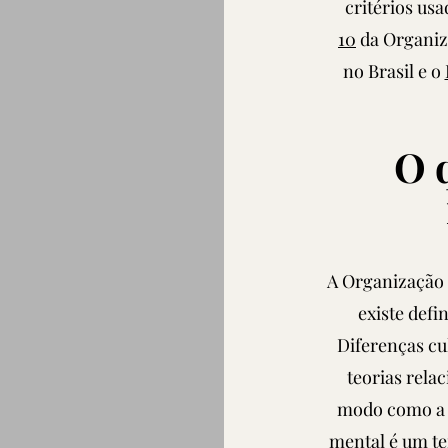
critérios us
10
da Organiz
no Brasil e o
O 
A Organização 
existe defi
Diferenças cu
teorias rela
modo como a "
mental é um te