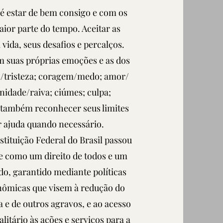
é estar de bem consigo e com os
ior parte do tempo. Aceitar as
 vida, seus desafios e percalços.
m suas próprias emoções e as dos
ia/tristeza; coragem/medo; amor/
enidade/raiva; ciúmes; culpa;
É também reconhecer seus limites
r ajuda quando necessário.
tituição Federal do Brasil passou
de como um direito de todos e um
do, garantido mediante políticas
onômicas que visem à redução do
a e de outros agravos, e ao acesso
alitário às ações e serviços para a