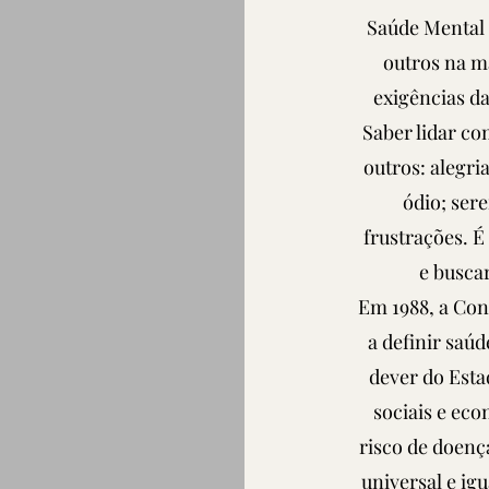
Saúde Mental 
outros na ma
exigências da
Saber lidar co
outros: alegr
ódio; ser
frustrações. 
e busca
Em 1988, a Cons
a definir saú
dever do Esta
sociais e ec
risco de doenç
universal e igu