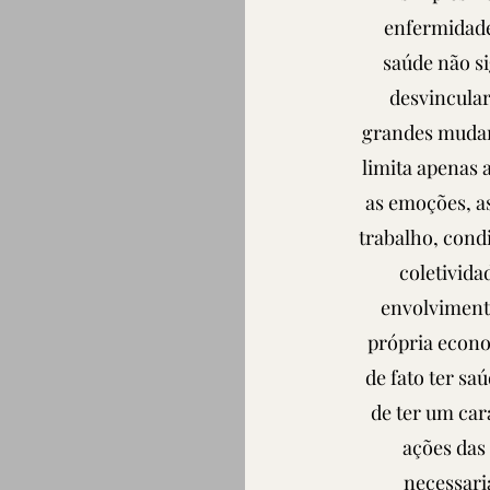
enfermidade
saúde não si
desvincula
grandes mudan
limita apenas 
as emoções, as
trabalho, cond
coletivida
envolvimento
própria econo
de fato ter sa
de ter um car
ações das 
necessari