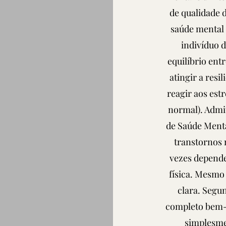
de qualidade d
saúde mental 
indivíduo d
equilíbrio entr
atingir a resi
reagir aos est
normal). Admit
de Saúde Menta
transtornos 
vezes depend
física. Mesmo
clara. Segu
completo bem-es
simplesme