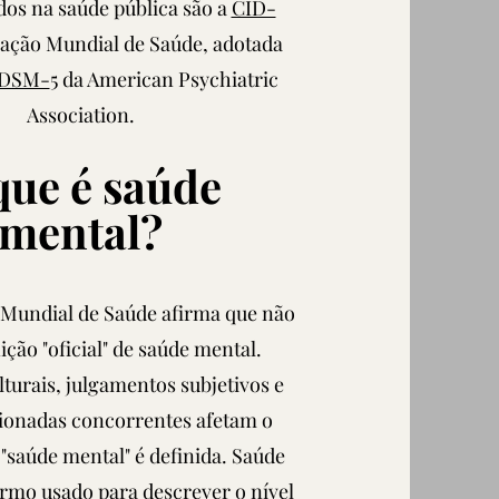
ados na saúde pública são a
CID-
ação Mundial de Saúde,
a
dotada
DSM-
5 da American Psychiatric
Association.
que é saúde
mental?
Mundial de Saúde afirma que não
nição "oficial" de saúde mental.
lturais, julgamentos subjetivos e
cionadas concorrentes afetam o
saúde mental" é definida. Saúde
rmo usado para descrever o nível