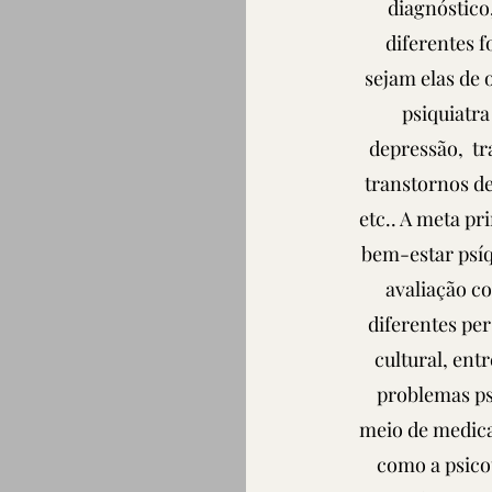
diagnóstico
diferentes 
sejam elas de 
psiquiatr
depressão, tr
transtornos d
etc.. A meta pr
bem-estar psíq
avaliação co
diferentes per
cultural, ent
problemas ps
meio de medica
como a psicot