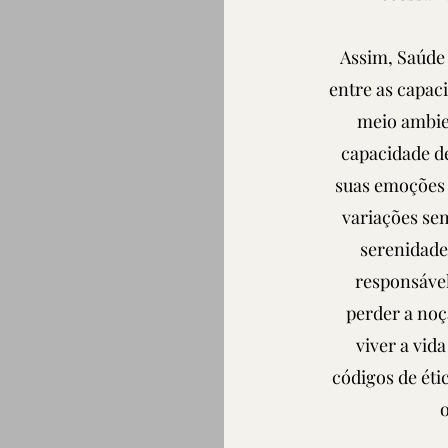
Assim, Saúde 
entre as capac
meio ambien
capacidade de
suas emoções 
variações sem
serenidade,
responsável
perder a noç
viver a vid
códigos de étic
o