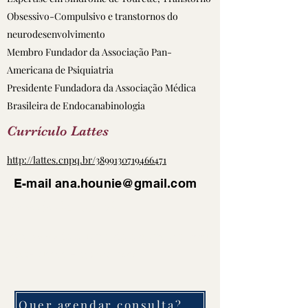
Obsessivo-Compulsivo e transtornos do
neurodesenvolvimento
Membro Fundador da Associação Pan-
Americana de Psiquiatria
Presidente Fundadora da Associação Médica
Brasileira de Endocanabinologia
Currículo Lattes
http://lattes.cnpq.br/3899130719466471
E-mail
ana.hounie@gmail.com
Tese de Doutorado
https://www.teses.usp.br/teses/disponiveis/5/514
2/tde-14102003-105616/en.php
Quer agendar consulta? Clique aqui!