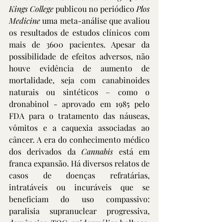
Kings College
 publicou no periódico 
Plos 
Medicine
 uma meta-análise que avaliou 
os resultados de estudos clínicos com 
mais de 3600 pacientes. Apesar da 
possibilidade de efeitos adversos, não 
houve evidência de aumento de 
mortalidade, seja com canabinoides 
naturais ou sintéticos – como o 
dronabinol - aprovado em 1985 pelo 
FDA para o tratamento das náuseas, 
vômitos e a caquexia associadas ao 
câncer. A era do conhecimento médico 
dos derivados da 
Cannabis
 está em 
franca expansão. Há diversos relatos de 
casos de doenças refratárias, 
intratáveis ou incuráveis que se 
beneficiam do uso compassivo: 
paralisia supranuclear progressiva, 